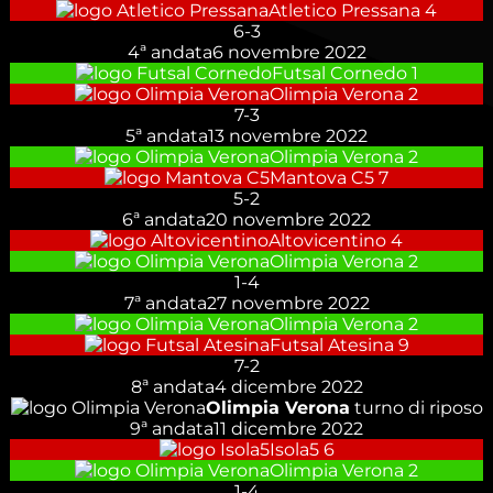
Atletico Pressana
4
6
-
3
4ª andata
6 novembre 2022
Futsal Cornedo
1
Olimpia Verona
2
7
-
3
5ª andata
13 novembre 2022
Olimpia Verona
2
Mantova C5
7
5
-
2
6ª andata
20 novembre 2022
Altovicentino
4
Olimpia Verona
2
1
-
4
7ª andata
27 novembre 2022
Olimpia Verona
2
Futsal Atesina
9
7
-
2
8ª andata
4 dicembre 2022
Olimpia Verona
turno di riposo
9ª andata
11 dicembre 2022
Isola5
6
Olimpia Verona
2
1
-
4