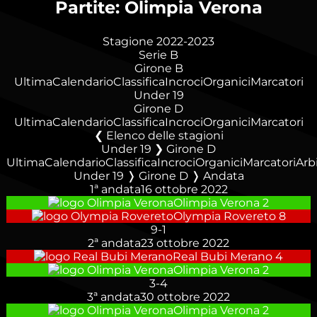
Partite: Olimpia Verona
Stagione 2022-2023
Serie B
Girone B
Ultima
Calendario
Classifica
Incroci
Organici
Marcatori
Under 19
Girone D
Ultima
Calendario
Classifica
Incroci
Organici
Marcatori
Elenco delle stagioni
Under 19 ❯ Girone D
Ultima
Calendario
Classifica
Incroci
Organici
Marcatori
Arbi
Under 19 ❭ Girone D ❭ Andata
1ª andata
16 ottobre 2022
Olimpia Verona
2
Olympia Rovereto
8
9
-
1
2ª andata
23 ottobre 2022
Real Bubi Merano
4
Olimpia Verona
2
3
-
4
3ª andata
30 ottobre 2022
Olimpia Verona
2