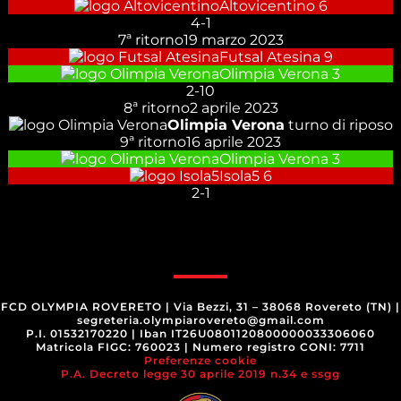
Altovicentino
6
4
-
1
7ª ritorno
19 marzo 2023
Futsal Atesina
9
Olimpia Verona
3
2
-
10
8ª ritorno
2 aprile 2023
Olimpia Verona
turno di riposo
9ª ritorno
16 aprile 2023
Olimpia Verona
3
Isola5
6
2
-
1
FCD OLYMPIA ROVERETO
|
Via Bezzi, 31 – 38068 Rovereto (TN)
|
segreteria.olympiarovereto@gmail.com
P.I. 01532170220
|
Iban IT26U0801120800000033306060
Matricola FIGC: 760023
|
Numero registro CONI: 7711
Preferenze cookie
P.A. Decreto legge 30 aprile 2019 n.34 e ssgg