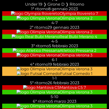
Under 19 ❭ Girone D ❭ Ritorno
1ª ritorno
8 gennaio 2023
Olympia Rovereto
7
Olimpia Verona
2
4
-
7
2ª ritorno
29 gennaio 2023
Olimpia Verona
2
Real Bubi Merano
4
4
-
5
3ª ritorno
5 febbraio 2023
Atletico Pressana
2
Olimpia Verona
3
6
-
1
4ª ritorno
19 febbraio 2023
Olimpia Verona
3
Futsal Cornedo
1
1
-
1
5ª ritorno
26 febbraio 2023
Mantova C5
7
Olimpia Verona
3
5
-
10
6ª ritorno
5 marzo 2023
Olimpia Verona
3