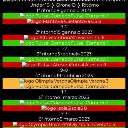
Under 19 ❭ Girone D ❭ Ritorno
1ª ritorno
8 gennaio 2023
Futsal Cornedo
1
Mantova C5
8
9
-
2
2ª ritorno
15 gennaio 2023
Altovicentino
6
Futsal Cornedo
1
1
-
7
3ª ritorno
5 febbraio 2023
Futsal Cornedo
1
Futsal Atesina
9
9
-
0
4ª ritorno
19 febbraio 2023
Olimpia Verona
3
Futsal Cornedo
1
1
-
1
5ª ritorno
1 marzo 2023
Futsal Cornedo
1
Isola5
8
7
-
3
6ª ritorno
5 marzo 2023
Olympia Rovereto
5