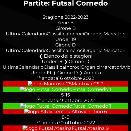
Partite: Futsal Cornedo
Stagione 2022-2023
Serie B
Girone B
Ultima
Calendario
Classifica
Incroci
Organici
Marcatori
Under 19
Girone D
Ultima
Calendario
Classifica
Incroci
Organici
Marcatori
Elenco delle stagioni
Under 19 ❯ Girone D
Ultima
Calendario
Classifica
Incroci
Organici
Marcatori
Arbi
Under 19 ❭ Girone D ❭ Andata
1ª andata
16 ottobre 2022
Mantova C5
9
Futsal Cornedo
1
5
-
15
2ª andata
23 ottobre 2022
Futsal Cornedo
1
Altovicentino
6
8
-
0
3ª andata
30 ottobre 2022
Futsal Atesina
9