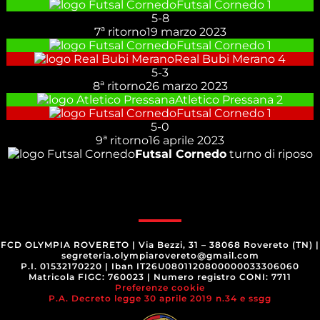
Futsal Cornedo
1
5
-
8
7ª ritorno
19 marzo 2023
Futsal Cornedo
1
Real Bubi Merano
4
5
-
3
8ª ritorno
26 marzo 2023
Atletico Pressana
2
Futsal Cornedo
1
5
-
0
9ª ritorno
16 aprile 2023
Futsal Cornedo
turno di riposo
FCD OLYMPIA ROVERETO
|
Via Bezzi, 31 – 38068 Rovereto (TN)
|
segreteria.olympiarovereto@gmail.com
P.I. 01532170220
|
Iban IT26U0801120800000033306060
Matricola FIGC: 760023
|
Numero registro CONI: 7711
Preferenze cookie
P.A. Decreto legge 30 aprile 2019 n.34 e ssgg