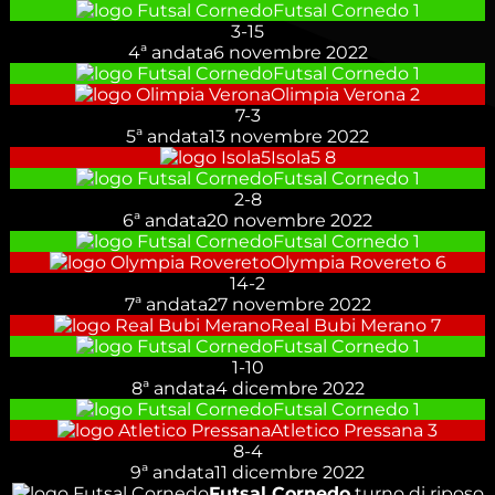
Futsal Cornedo
1
3
-
15
4ª andata
6 novembre 2022
Futsal Cornedo
1
Olimpia Verona
2
7
-
3
5ª andata
13 novembre 2022
Isola5
8
Futsal Cornedo
1
2
-
8
6ª andata
20 novembre 2022
Futsal Cornedo
1
Olympia Rovereto
6
14
-
2
7ª andata
27 novembre 2022
Real Bubi Merano
7
Futsal Cornedo
1
1
-
10
8ª andata
4 dicembre 2022
Futsal Cornedo
1
Atletico Pressana
3
8
-
4
9ª andata
11 dicembre 2022
Futsal Cornedo
turno di riposo