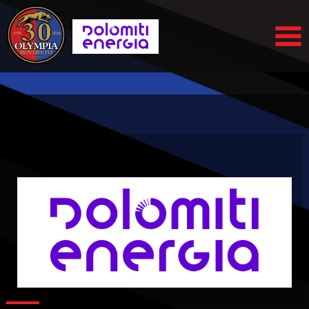
Elenco
degli
argomenti
delle
notizie:
Femminile
Futsal
Academy
Serie A2
Serie A2
Élite
Serie B