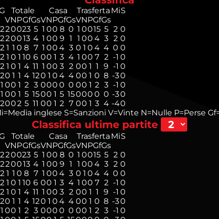
G
Totale
Casa
Trasferta
Mi
S
V
N
P
Gf
Gs
V
N
P
Gf
Gs
V
N
P
Gf
Gs
2
2
0
0
23
5
1
0
0
8
0
1
0
0
15
5
2
0
2
2
0
0
13
4
1
0
0
9
1
1
0
0
4
3
2
0
2
1
1
0
8
7
1
0
0
4
3
0
1
0
4
4
0
0
2
1
0
1
10
6
0
0
1
3
4
1
0
0
7
2
-1
0
2
1
0
1
4
11
1
0
0
3
2
0
0
1
1
9
-1
0
2
0
1
1
4
12
0
1
0
4
4
0
0
1
0
8
-3
0
1
0
0
1
2
3
0
0
0
0
0
0
0
1
2
3
-1
0
1
0
0
1
5
15
0
0
1
5
15
0
0
0
0
0
-3
0
2
0
0
2
5
11
0
0
1
2
7
0
0
1
3
4
-4
0
i=Media inglese
S=Sanzioni
V=Vinte
N=Nulle
P=Perse
Gf=
Classifica ultime partite
G
Totale
Casa
Trasferta
Mi
S
V
N
P
Gf
Gs
V
N
P
Gf
Gs
V
N
P
Gf
Gs
2
2
0
0
23
5
1
0
0
8
0
1
0
0
15
5
2
0
2
2
0
0
13
4
1
0
0
9
1
1
0
0
4
3
2
0
2
1
1
0
8
7
1
0
0
4
3
0
1
0
4
4
0
0
2
1
0
1
10
6
0
0
1
3
4
1
0
0
7
2
-1
0
2
1
0
1
4
11
1
0
0
3
2
0
0
1
1
9
-1
0
2
0
1
1
4
12
0
1
0
4
4
0
0
1
0
8
-3
0
1
0
0
1
2
3
0
0
0
0
0
0
0
1
2
3
-1
0