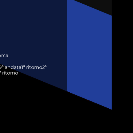
erca
9ª andata
1ª ritorno
2ª
ª ritorno