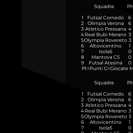
Squadra
Pt
1
Futsal Cornedo
6
2
Olimpia Verona
6
3
Atletico Pressana
4
4
Real Bubi Merano
3
5
Olympia Rovereto
3
6
Altovicentino
1
7
Isola5
0
8
Mantova C5
0
9
Futsal Atesina
0
Pt=Punti
G=Giocate
M
Squadra
Pt
1
Futsal Cornedo
6
2
Olimpia Verona
6
3
Atletico Pressana
4
4
Real Bubi Merano
3
5
Olympia Rovereto
3
6
Altovicentino
1
7
Isola5
0