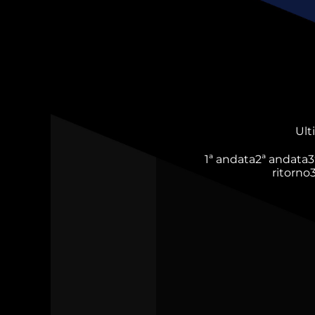
Ult
1ª andata
2ª andata
3
ritorno