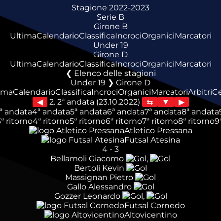
Stagione 2022-2023
Serie B
Girone B
Ultima
Calendario
Classifica
Incroci
Organici
Marcatori
Under 19
Girone D
Ultima
Calendario
Classifica
Incroci
Organici
Marcatori
Elenco delle stagioni
Under 19 ❯ Girone D
ima
Calendario
Classifica
Incroci
Organici
Marcatori
Arbitri
C
◀
2. 2ª andata (23.10.2022)
▶
ª andata
4ª andata
5ª andata
6ª andata
7ª andata
8ª andata
3ª ritorno
4ª ritorno
5ª ritorno
6ª ritorno
7ª ritorno
8ª ritorno
9
Atletico Pressana
Futsal Atesina
4
-
3
Bellamoli Giacomo
,
Bertoli Kevin
Massignan Pietro
Gallo Alessandro
Gozzer Leonardo
,
Futsal Cornedo
Altovicentino