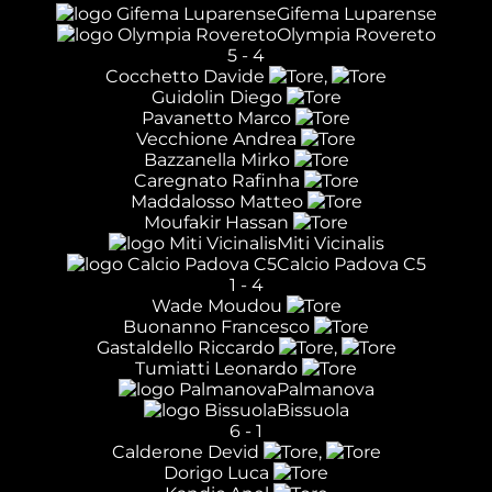
Gifema Luparense
Olympia Rovereto
5
-
4
Cocchetto Davide
,
Guidolin Diego
Pavanetto Marco
Vecchione Andrea
Bazzanella Mirko
Caregnato Rafinha
Maddalosso Matteo
Moufakir Hassan
Miti Vicinalis
Calcio Padova C5
1
-
4
Wade Moudou
Buonanno Francesco
Gastaldello Riccardo
,
Tumiatti Leonardo
Palmanova
Bissuola
6
-
1
Calderone Devid
,
Dorigo Luca