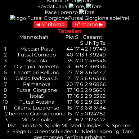
Kandic Anel
Sovdat Jaka
,
Pace Lorenzo
Futsal Giorgione
spielfrei
◀ 4ª ritorno
6ª ritorno ▶
Tabellen
Mannschaft
Pkt
S
Gesamt
S
U
N
Tg
Te
1
Maccan Prata
44
17
14
2
1
97
40
2
Futsal Cornedo
40
17
13
1
3
92
49
3
Bissuola
35
17
11
2
4
65
46
4
Olympia Rovereto
31
16
9
4
3
69
46
5
Canottieri Belluno
27
17
8
3
6
54
42
6
Calcio Padova C5
21
17
5
6
6
63
66
7
Palmanova
20
17
6
2
9
68
86
8
Futsal Giorgione
17
16
5
2
9
56
64
9
Isola5
17
16
5
2
9
55
69
10
Futsal Atesina
17
16
5
2
9
52
67
11
Gifema Luparense
15
17
3
6
8
61
84
12
Tiemme Grangiorgione
15
17
5
0
12
47
82
13
Miti Vicinalis
8
16
2
2
12
34
72
Pkt=Punkte
S=Spiele
Mi=Media inglese
S=Sperren
S=Siege
U=Unentschieden
N=Niederlagen
Tg=Tore
geschossen
Te=Tore erhalten