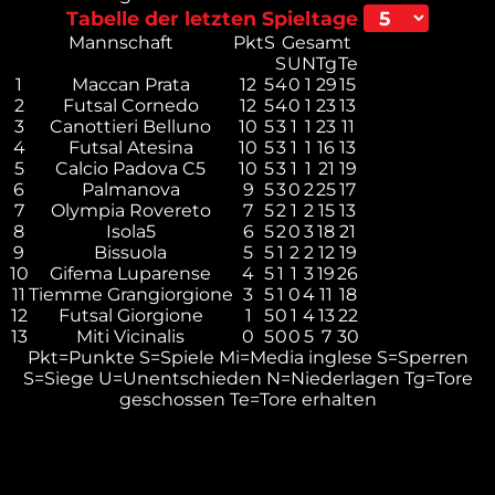
Tabelle der letzten Spieltage
Mannschaft
Pkt
S
Gesamt
S
U
N
Tg
Te
1
Maccan Prata
12
5
4
0
1
29
15
2
Futsal Cornedo
12
5
4
0
1
23
13
3
Canottieri Belluno
10
5
3
1
1
23
11
4
Futsal Atesina
10
5
3
1
1
16
13
5
Calcio Padova C5
10
5
3
1
1
21
19
6
Palmanova
9
5
3
0
2
25
17
7
Olympia Rovereto
7
5
2
1
2
15
13
8
Isola5
6
5
2
0
3
18
21
9
Bissuola
5
5
1
2
2
12
19
10
Gifema Luparense
4
5
1
1
3
19
26
11
Tiemme Grangiorgione
3
5
1
0
4
11
18
12
Futsal Giorgione
1
5
0
1
4
13
22
13
Miti Vicinalis
0
5
0
0
5
7
30
Pkt=Punkte
S=Spiele
Mi=Media inglese
S=Sperren
S=Siege
U=Unentschieden
N=Niederlagen
Tg=Tore
geschossen
Te=Tore erhalten