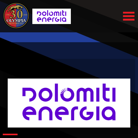
Elenco
degli
argomenti
delle
notizie:
Femminile
Futsal
Academy
Serie A2
Serie A2
Élite
Serie B