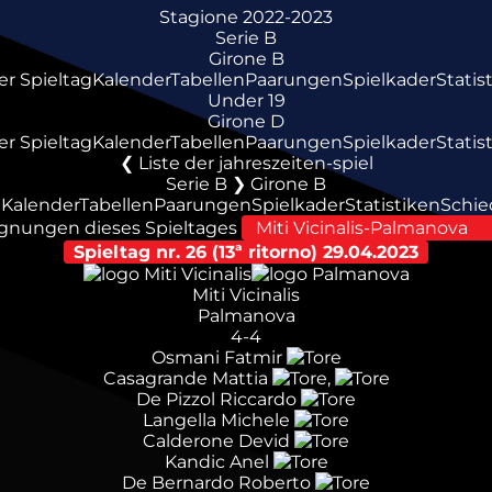
Stagione 2022-2023
Serie B
Girone B
er Spieltag
Kalender
Tabellen
Paarungen
Spielkader
Statis
Under 19
Girone D
er Spieltag
Kalender
Tabellen
Paarungen
Spielkader
Statis
Liste der jahreszeiten-spiel
Serie B ❯ Girone B
g
Kalender
Tabellen
Paarungen
Spielkader
Statistiken
Schie
gnungen dieses Spieltages
Spieltag nr. 26 (13ª ritorno)
29.04.2023
Miti Vicinalis
Palmanova
4-4
Osmani Fatmir
Casagrande Mattia
,
De Pizzol Riccardo
Langella Michele
Calderone Devid
Kandic Anel
De Bernardo Roberto