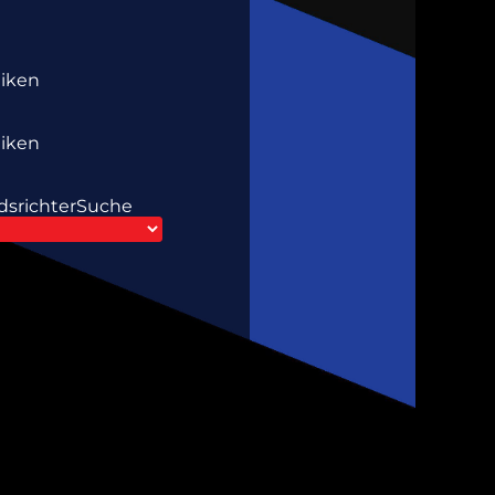
tiken
tiken
dsrichter
Suche